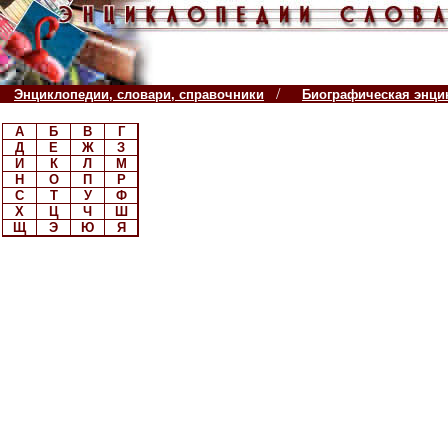
/
Энциклопедии, словари, справочники
Биографическая энци
А
Б
В
Г
Д
Е
Ж
З
И
К
Л
М
Н
О
П
Р
С
Т
У
Ф
Х
Ц
Ч
Ш
Щ
Э
Ю
Я