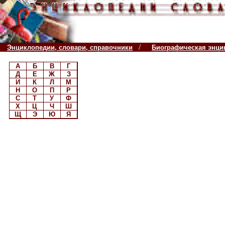
/
Энциклопедии, словари, справочники
Биографическая энци
А
Б
В
Г
Д
Е
Ж
З
И
К
Л
М
Н
О
П
Р
С
Т
У
Ф
Х
Ц
Ч
Ш
Щ
Э
Ю
Я