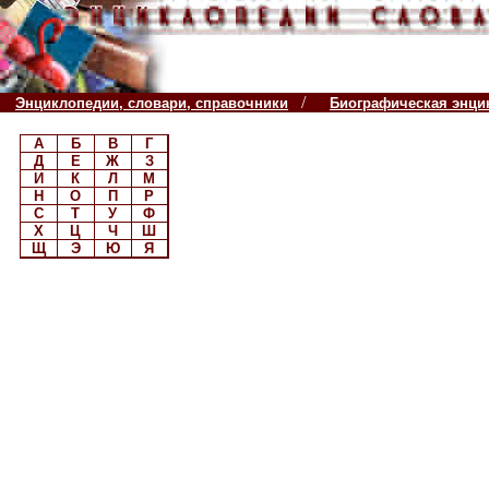
/
Энциклопедии, словари, справочники
Биографическая энци
А
Б
В
Г
Д
Е
Ж
З
И
К
Л
М
Н
О
П
Р
С
Т
У
Ф
Х
Ц
Ч
Ш
Щ
Э
Ю
Я