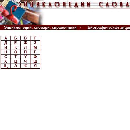
/
Энциклопедии, словари, справочники
Биографическая энци
А
Б
В
Г
Д
Е
Ж
З
И
К
Л
М
Н
О
П
Р
С
Т
У
Ф
Х
Ц
Ч
Ш
Щ
Э
Ю
Я