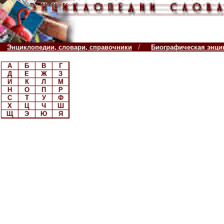
/
Энциклопедии, словари, справочники
Биографическая энци
А
Б
В
Г
Д
Е
Ж
З
И
К
Л
М
Н
О
П
Р
С
Т
У
Ф
Х
Ц
Ч
Ш
Щ
Э
Ю
Я