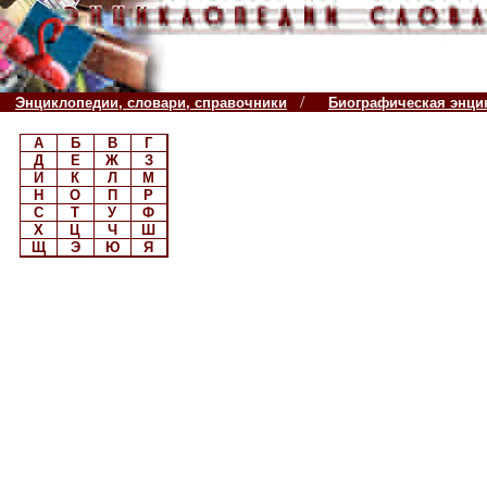
/
Энциклопедии, словари, справочники
Биографическая энци
А
Б
В
Г
Д
Е
Ж
З
И
К
Л
М
Н
О
П
Р
С
Т
У
Ф
Х
Ц
Ч
Ш
Щ
Э
Ю
Я