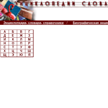
/
Энциклопедии, словари, справочники
Биографическая энци
А
Б
В
Г
Д
Е
Ж
З
И
К
Л
М
Н
О
П
Р
С
Т
У
Ф
Х
Ц
Ч
Ш
Щ
Э
Ю
Я