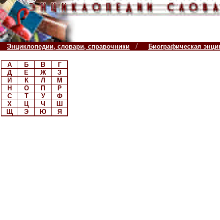
/
Энциклопедии, словари, справочники
Биографическая энци
А
Б
В
Г
Д
Е
Ж
З
И
К
Л
М
Н
О
П
Р
С
Т
У
Ф
Х
Ц
Ч
Ш
Щ
Э
Ю
Я